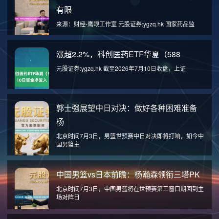
有限
来源：财经-鹰眼工作室 元股证券:ygzq.hk 国家药品监
涨超2.2%，科创医药ETF华夏（588
元股证券:ygzq.hk 截至2026年7月10日收盘，上证
郭士强展望中日对决：做好各种困难准备
杨
北京时间7月3日，男篮世预赛中日对决即将打响，如今中
国男篮主
中国男篮vs日本前瞻：杨瀚森领衔三塔PK
北京时间7月3日，中国男篮将在世预赛第三窗口期回到主
场对阵日