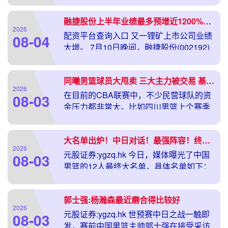
融捷股份上半年业绩最多预增近1200%！股价却3连跌停
2026
配资平台查询入口 又一锂矿上市公司业绩
08-04
大增。 7月10日晚间，融捷股份(002192)
公告称，预计2
同曦男篮球员大甩卖 三大主力被交易 基本加盟北京男篮和山东男篮
2026
在目前的CBA联赛中，不少民营球队的资
08-03
金压力都非常大。比如四川男篮上个赛季
就有些撑不下去了，还有广厦
大名单出炉！中日对话！最强阵容！终于来了！
2026
元股证券:ygzq.hk 今日，媒体曝光了中国
08-03
男篮的12人最终大名单，具体名单如下：
赵继伟、高诗岩
郭士强:杨瀚森最近磨合得比较好
2026
元股证券:ygzq.hk 世预赛中日之战一触即
08-03
发，赛前中国男篮主帅郭士强在接受采访