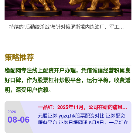
持续的“后勤绞杀战”与针对俄罗斯境内炼油厂、军工企业和军火库
策略推荐
稳配网专注线上配资开户办理，凭借诚信经营积累良
好口碑，作为股票杠杆炒股平台，运行平稳，收费透
明，深受用户信赖。
一品红：2025年11月，公司在研的痛风创新药AR882（氘泊替诺雷）国内Ⅲ期临床试验完成全部患者入组
2026
元股证券:ygzq.hk股票配资对比 证券配资
08-06
服务平台 证券日报网讯 8月5日，一品红在
互动平台回答