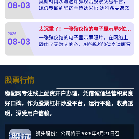
莫斯科再次遭遇炸弹攻击股票交易平台，
08-03
曝俄罗斯的弹药主管达米尔·达维多夫遇袭
身亡。 配资排行平台 这也和乌克兰对俄首
都日益增长的远程打击相呼应。 NEXTA新
太沉重了！一张殡仪馆的电子显示屏8位逝者，有6人未能活到55岁
闻报
2026
一张殡仪馆的电子显示屏照片，在网络上
08-03
戳中了无数人的心。8位逝者的信息清晰罗
列，6人未能活到55岁，其中5人更是不到
50岁，最年轻的只有14岁。这张偶然拍下
的画面
股票行情
稳配网专注线上配资开户办理，凭借诚信经营积累良
好口碑，作为股票杠杆炒股平台，运行平稳，收费透
明，深受用户信赖。
狮头股份：公司将于2026年8月21日召