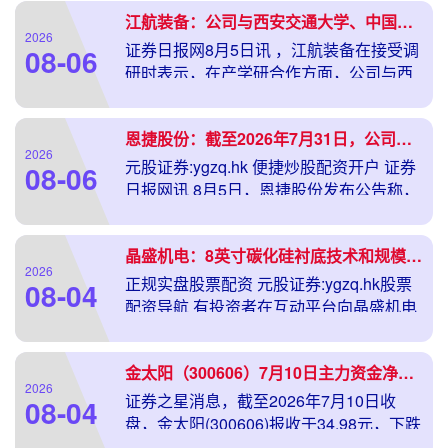
江航装备：公司与西安交通大学、中国科学技术大学、北京航空航天大学等多所高校、研究所展开了紧密的技术开发合作
2026
证券日报网8月5日讯 ，江航装备在接受调
08-06
研时表示，在产学研合作方面，公司与西
安交通大学、中国科学技术
恩捷股份：截至2026年7月31日，公司尚未开展回购
2026
元股证券:ygzq.hk 便捷炒股配资开户 证券
08-06
日报网讯 8月5日，恩捷股份发布公告称，
截至2026
晶盛机电：8英寸碳化硅衬底技术和规模处于国内前列 并取得海内外客户批量订单
2026
正规实盘股票配资 元股证券:ygzq.hk股票
08-04
配资导航 有投资者在互动平台向晶盛机电
提问，晶盛的碳化
金太阳（300606）7月10日主力资金净买入2043.89万元
2026
证券之星消息，截至2026年7月10日收
08-04
盘，金太阳(300606)报收于34.98元，下跌
5.07%