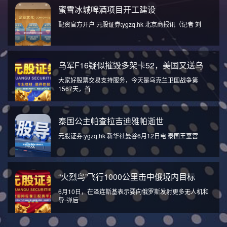
蜜雪冰城啤酒项目开工建设
配资官方开户 元股证券:ygzq.hk 北京商报讯（记者 刘
乌军F16疑似摧毁多架卡52，美国又送乌
大家好股票交易支持服务，今天是乌克兰卫国战争第
1567天，首
泰国公主帕查拉吉迪雅帕逝世
元股证券:ygzq.hk 新华社曼谷6月12日电 泰国王室宫
“火烈鸟”飞行1000公里击中俄境内目标
6月10日，在泽连斯基表示要向俄罗斯发射更多无人机和
导-弹后