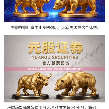
上赛季在季后赛中止步四强后，北京男篮在这个休赛期里确定了补强
杨鸣杨毅杨健解说中日大战 还有不足2个小时，咱们中国男篮就将