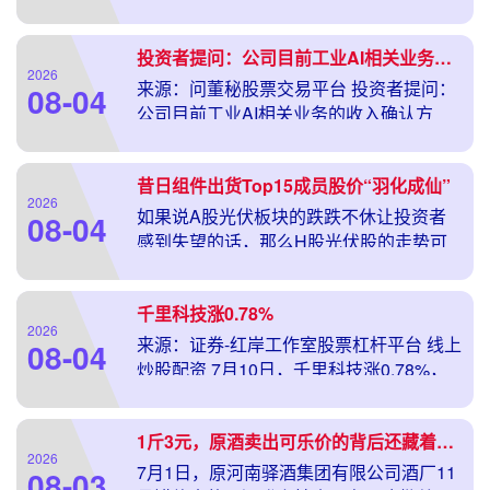
股票杠杆交易平台，公司目前已实现量产
的溅射靶材产品主要包括镍铂合金溅射
投资者提问：公司目前工业AI相关业务的收入确认方式，与传统工业软件项目制相...
2026
来源：问董秘股票交易平台 投资者提问：
08-04
公司目前工业AI相关业务的收入确认方
式，与传统工业软件项目制相比是否已发
生结构性变化？ 是否存在按年订阅、按使
昔日组件出货Top15成员股价“羽化成仙”
用量计费或
2026
如果说A股光伏板块的跌跌不休让投资者
08-04
感到失望的话，那么H股光伏股的走势可
以说是让人绝望，老牌光伏企业阳光能源
（00757）就是一个例子。 截至7月9日，
千里科技涨0.78%
阳光能源
2026
来源：证券-红岸工作室股票杠杆平台 线上
08-04
炒股配资 7月10日，千里科技涨0.78%，
成交额2.52亿元，换手率0.71%，总市值
352.19亿元。 异动分析 参
1斤3元，原酒卖出可乐价的背后还藏着行业更深的困境？
2026
7月1日，原河南驿酒集团有限公司酒厂11
08-03