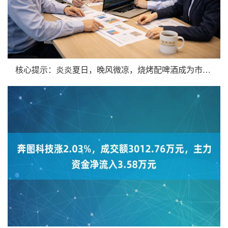
核心提示：炎炎夏日，晚风微凉，烧烤配啤酒成为市民休闲、欢聚的