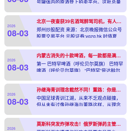
号罐体内的原酒登上拍卖平台。这批总量
约77吨、库龄11年以上的原酒，起拍价只
有774.9万元，约合50元/斤。如此低价，
北京一夜查获39名酒驾醉驾司机，有人被查竟辩称刚吃了“白酒腌菜”
2026
郑州炒股配资 来源：北京晚报微信公众号
08-03
股票交易平台 元股证券:ygzq.hk 时值夏
季，市民夜间聚餐及娱乐活动增多，酒驾
醉驾违法易发多发，交通事故风险随之增
内蒙古消失的十款啤酒，每一款都是满的情怀
加，
2026
第一 巴特罕啤酒（呼伦贝尔莫旗） 巴特罕
08-03
啤酒（呼伦贝尔莫旗） “巴特罕”是达斡尔
族语言，释义为“部落”，自带北疆少数民族
人文底蕴；品牌发源地为内蒙古呼伦贝尔
孙继海青训理念截然不同！董路：你是不想赢吗？教练工资都6万了
市莫
2026
中国足球青训江湖，从来不乏观点碰撞，
08-03
但从未有过像孙继海与董路这样，从理念
到模式全面对立、从成绩比较到公开论战
的巅峰对决。一边是英超名宿、深耕青训
莫斯科突发炸弹攻击！俄罗斯弹药主管达维多夫遇袭身亡
的“学院派”代表
2026