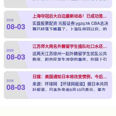
时表示股票配资导航
上海夺冠后大白边最新动态！已成功签约下家：卢伟这下真被打脸了
2026
实盘股票配资 元股证券:ygzq.hk CBA总决
08-03
赛已经落下帷幕了，上海队夺冠以后，的
去向一直是个谜
江苏师大两名外籍留学生插队吐口水还动手打人，市民追两条街制服
2026
这两天江苏徐州一起外籍留学生扰乱公共
08-03
秩序、和市民发生冲突的事件，在网上引
发了不小的关注。目前当地警方
日媒：美国通知日本将改变惯例，今后不再通报停靠日本核动力军舰上人员部署情况
2026
来源：环球网 【环球网报道】据日本共同
08-03
社报道，日本外务省6月10日表示，美方
将改变惯例，今后将不会通